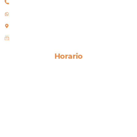
(011) 4215-5958
11 5506-7497
Av. Nicolás Milazzo 3251, Plátanos, Berazategui
info@rocimel.com
Horario
Lun - Vie:
08:00AM - 04:00PM
Sáb - Dom:
Cerrado